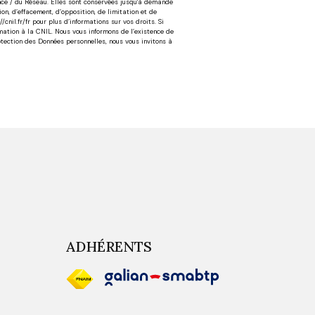
ence / du Réseau. Elles sont conservées jusqu'à demande
on, d’effacement, d’opposition, de limitation et de
nil.fr/fr pour plus d’informations sur vos droits. Si
mation à la CNIL. Nous vous informons de l’existence de
rotection des Données personnelles, nous vous invitons à
ADHÉRENTS