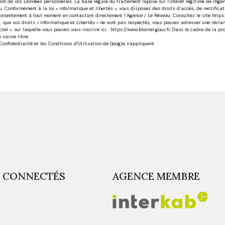
nt de vos Données personnelles. La base légale du traitement repose sur l'intérêt légitime de l'Ag
. Conformément à la loi « informatique et libertés », vous disposez des droits d’accès, de rectificati
onsentement à tout moment en contactant directement l’Agence / Le Réseau. Consultez le site https://c
u, que vos droits « Informatique et Libertés » ne sont pas respectés, vous pouvez adresser une récla
tel », sur laquelle vous pouvez vous inscrire ici : https://www.bloctel.gouv.fr Dans le cadre de la p
saisie libre.
Confidentialité
et les
Conditions d'Utilisation
de Google s'appliquent.
 CONNECTÉS
AGENCE MEMBRE