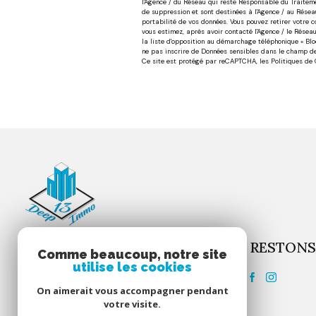
l'Agence / du Réseau qui reste Responsable du Traiteme
de suppression et sont destinées à l'Agence / au Réseau
portabilité de vos données. Vous pouvez retirer votre c
vous estimez, après avoir contacté l'Agence / le Résea
la liste d'opposition au démarchage téléphonique « Bloc
ne pas inscrire de Données sensibles dans le champ de 
Ce site est protégé par reCAPTCHA, les
Politiques de 
RESTONS
DEEP'IMMO 13
Comme beaucoup, notre site
utilise les cookies
04.91.06.06.41
On aimerait vous accompagner pendant
contact@deepimmo13.fr
votre visite.
150 avenue de la Rose