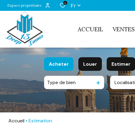
0
Fr
Espace propriétaire
ACCUEIL
VENTES
Acheter
Louer
Estimer
Type de bien
De l'ancien
à l'année
De l'immo pro
Accueil
Estimation