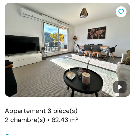
Qu’il s’agisse de trouver le bien idéal, de valoriser une
propriété à la vente, de louer sereinement ou de
déléguer la gestion locative à des professionnels de
confiance,
DEEP'IMMO 13
se tient à vos côtés avec
efficacité et proximité.
Explorez dès maintenant nos annonces et découvrez
comment
DEEP'IMMO 13
peut devenir le partenaire de
confiance de votre projet immobilier.
appartement 3 pièce(s)
2 chambre(s)
62.43 m²