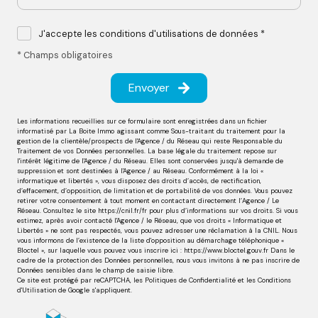
J'accepte les conditions d'utilisations de données *
* Champs obligatoires
Envoyer
Les informations recueillies sur ce formulaire sont enregistrées dans un fichier
informatisé par La Boite Immo agissant comme Sous-traitant du traitement pour la
gestion de la clientèle/prospects de l'Agence / du Réseau qui reste Responsable du
Traitement de vos Données personnelles. La base légale du traitement repose sur
l'intérêt légitime de l'Agence / du Réseau. Elles sont conservées jusqu'à demande de
suppression et sont destinées à l'Agence / au Réseau. Conformément à la loi «
informatique et libertés », vous disposez des droits d’accès, de rectification,
d’effacement, d’opposition, de limitation et de portabilité de vos données. Vous pouvez
retirer votre consentement à tout moment en contactant directement l’Agence / Le
Réseau. Consultez le site https://cnil.fr/fr pour plus d’informations sur vos droits. Si vous
estimez, après avoir contacté l'Agence / le Réseau, que vos droits « Informatique et
Libertés » ne sont pas respectés, vous pouvez adresser une réclamation à la CNIL. Nous
vous informons de l’existence de la liste d'opposition au démarchage téléphonique «
Bloctel », sur laquelle vous pouvez vous inscrire ici : https://www.bloctel.gouv.fr Dans le
cadre de la protection des Données personnelles, nous vous invitons à ne pas inscrire de
Données sensibles dans le champ de saisie libre.
Ce site est protégé par reCAPTCHA, les
Politiques de Confidentialité
et les
Conditions
d'Utilisation
de Google s'appliquent.