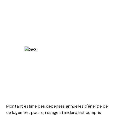
1 parking(s)
exposition Sud-Est
1 côté(s) mitoyen(s)
2ème étage
2 étage(s)
ascenseur
vue Dégagée / espaces verts
terrasse
Montant estimé des dépenses annuelles d'énergie de
ce logement pour un usage standard est compris