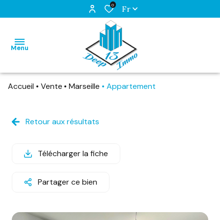
0
Fr
Menu
Accueil
Vente
Marseille
Appartement
ACCUEIL
VENTES
Retour aux résultats
LOCATIONS
Télécharger la fiche
ESTIMATION
GESTION
Partager ce bien
QUI
SOMMES-