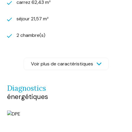
carrez 62,43 m²
séjour 21,57 m²
2 chambre(s)
1 salle(s) d'eau
Voir plus de caractéristiques
construit en 2007
cuisine séparée (équipée)
diagnostics
énergétiques
Chauffage individuel : radiateur (electrique)
Chauffage individuel : air pulsé (climatisation)